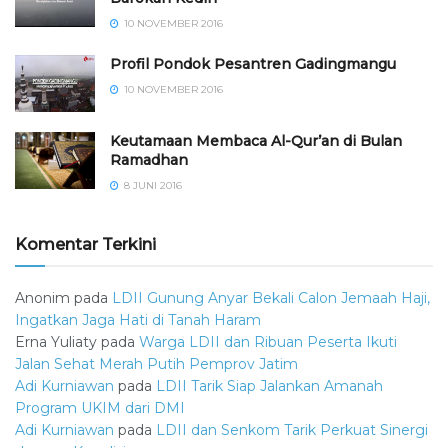
10 NOVEMBER 2016
⁠⁠⁠Profil Pondok Pesantren Gadingmangu
10 NOVEMBER 2016
Keutamaan Membaca Al-Qur’an di Bulan
Ramadhan
8 JUNI 2016
Komentar Terkini
Anonim
pada
LDII Gunung Anyar Bekali Calon Jemaah Haji,
Ingatkan Jaga Hati di Tanah Haram
Erna Yuliaty
pada
Warga LDII dan Ribuan Peserta Ikuti
Jalan Sehat Merah Putih Pemprov Jatim
Adi Kurniawan
pada
LDII Tarik Siap Jalankan Amanah
Program UKIM dari DMI
Adi Kurniawan
pada
LDII dan Senkom Tarik Perkuat Sinergi