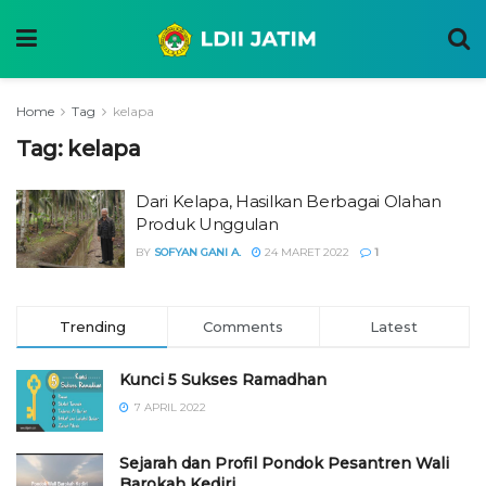
Home
Tag
kelapa
Tag:
kelapa
Dari Kelapa, Hasilkan Berbagai Olahan
Produk Unggulan
BY
SOFYAN GANI A.
24 MARET 2022
1
Trending
Comments
Latest
Kunci 5 Sukses Ramadhan
7 APRIL 2022
Sejarah dan Profil Pondok Pesantren Wali
Barokah Kediri