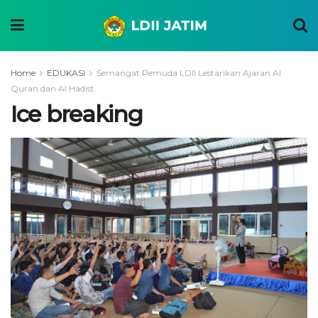
Home
EDUKASI
Semangat Pemuda LDII Lestarikan Ajaran Al
Quran dan Al Hadist
Ice breaking