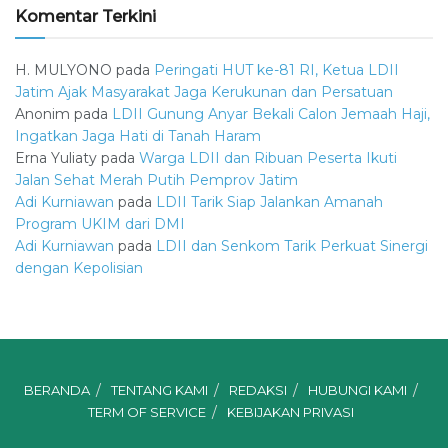
Komentar Terkini
H. MULYONO
pada
Peringati HUT ke-81 RI, Ketua LDII
Jatim Ajak Masyarakat Jaga Kerukunan dan Persatuan
Anonim
pada
LDII Gunung Anyar Bekali Calon Jemaah Haji,
Ingatkan Jaga Hati di Tanah Haram
Erna Yuliaty
pada
Warga LDII dan Ribuan Peserta Ikuti
Jalan Sehat Merah Putih Pemprov Jatim
Adi Kurniawan
pada
LDII Tarik Siap Jalankan Amanah
Program UKIM dari DMI
Adi Kurniawan
pada
LDII dan Senkom Tarik Perkuat Sinergi
dengan Kepolisian
BERANDA
TENTANG KAMI
REDAKSI
HUBUNGI KAMI
TERM OF SERVICE
KEBIJAKAN PRIVASI