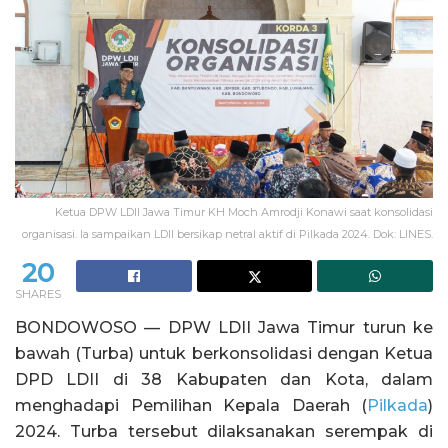
Ketua DPW LDII Jawa Timur KH Moch Amrodji Konawi saat konsolidasi
organisasi. Ia sampaikan LDII bersikap netral aktif di Pilkada 2024. Dok: LINES.
20
SHARES
BONDOWOSO — DPW LDII Jawa Timur turun ke
bawah (Turba) untuk berkonsolidasi dengan Ketua
DPD LDII di 38 Kabupaten dan Kota, dalam
menghadapi Pemilihan Kepala Daerah (
Pilkada
)
2024. Turba tersebut dilaksanakan serempak di