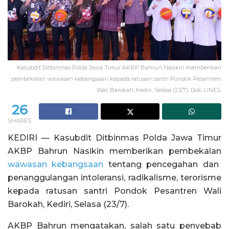
Kasubdit Ditbinmas Polda Jawa Timur AKBP Bahrun Nasikin memberikan
pembekalan wawasan kebangsaan kepada ratusan santri Pondok Pesantren
Wali Barokah, Kediri, Selasa (23/7). Dok: LINES.
26
SHARES
KEDIRI — Kasubdit Ditbinmas Polda Jawa Timur
AKBP Bahrun Nasikin memberikan pembekalan
wawasan kebangsaan
tentang pencegahan dan
penanggulangan intoleransi, radikalisme, terorisme
kepada ratusan santri Pondok Pesantren Wali
Barokah, Kediri, Selasa (23/7).
AKBP Bahrun mengatakan, salah satu penyebab