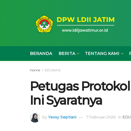
BERANDA
BERITA
TENTANG KAMI
Home
EDUKASI
Petugas Protokol 
Ini Syaratnya
by
Yessy Septiani
7 Februari 2026
in
EDU