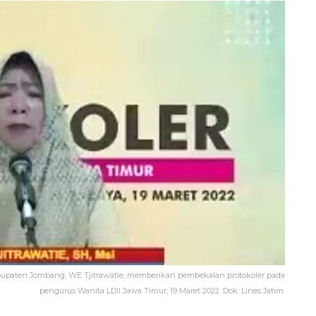
bupaten Jombang, WE Tjitrawatie, memberikan pembekalan protokoler pada
pengurus Wanita LDII Jawa Timur, 19 Maret 2022. Dok: Lines Jatim.