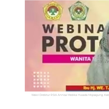
Wakil Direktur RSIA Annisa Medika Husada Mojoagung, Ka