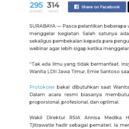
295
314
Share on Facebook
SHARES
VIEWS
SURABAYA — Pasca pelantikan beberapa wa
menggelar kegiatan. Salah satunya adal
sekaligus pembekalan kepada para pengur
webinar agar lebih sigap ketika menggelar
“Tak ada ilmu yang tidak bermanfaat. Ins
Wanita LDII Jawa Timur, Emie Santoso s
Protokoler
bakal dibutuhkan saat Wanita
Dalam acara resmi biasanya membutu
proporsional, profesional, dan optimal.
Wakil Direktur RSIA Annisa Medika
Tjitrawatie hadir sebagai pemateri. Ia m