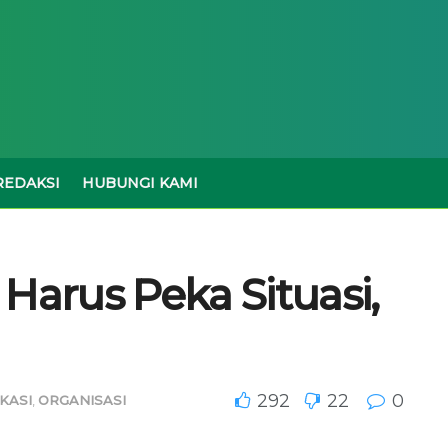
REDAKSI
HUBUNGI KAMI
Harus Peka Situasi,
292
22
0
KASI
,
ORGANISASI