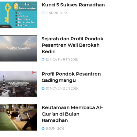
Kunci 5 Sukses Ramadhan
7 APRIL 2022
Sejarah dan Profil Pondok
Pesantren Wali Barokah
Kediri
10 NOVEMBER 2016
⁠⁠⁠Profil Pondok Pesantren
Gadingmangu
10 NOVEMBER 2016
Keutamaan Membaca Al-
Qur’an di Bulan
Ramadhan
8 JUNI 2016