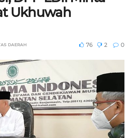
at Ukhuwah
76
2
0
TAS DAERAH