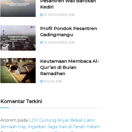
Pesantren Wali Barokah
Kediri
10 NOVEMBER 2016
⁠⁠⁠Profil Pondok Pesantren
Gadingmangu
10 NOVEMBER 2016
Keutamaan Membaca Al-
Qur’an di Bulan
Ramadhan
8 JUNI 2016
Komentar Terkini
Anonim
pada
LDII Gunung Anyar Bekali Calon
Jemaah Haji, Ingatkan Jaga Hati di Tanah Haram