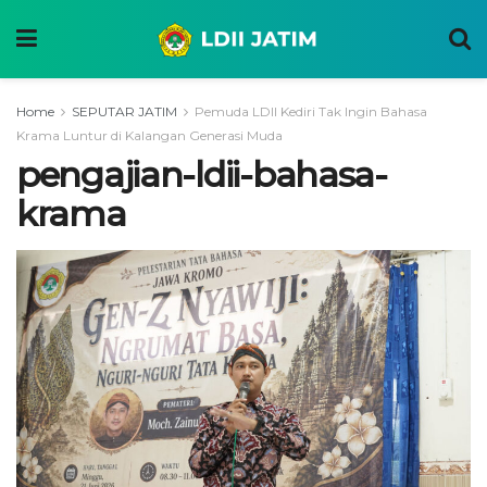
Home
SEPUTAR JATIM
Pemuda LDII Kediri Tak Ingin Bahasa
Krama Luntur di Kalangan Generasi Muda
pengajian-ldii-bahasa-
krama