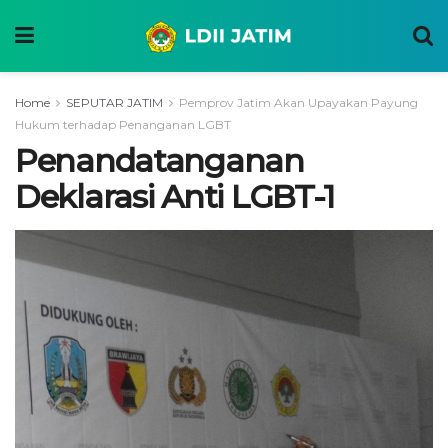
Home
SEPUTAR JATIM
Pemprov Jatim Akan Upayakan Payung
Hukum terhadap Penanganan LGBT
Penandatanganan
Deklarasi Anti LGBT-1