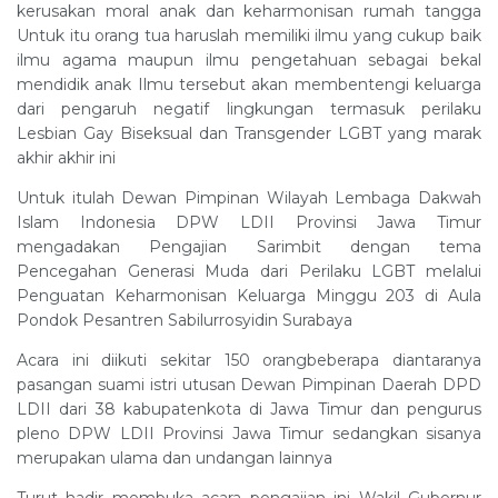
kerusakan moral anak dan keharmonisan rumah tangga
Untuk itu orang tua haruslah memiliki ilmu yang cukup baik
ilmu agama maupun ilmu pengetahuan sebagai bekal
mendidik anak Ilmu tersebut akan membentengi keluarga
dari pengaruh negatif lingkungan termasuk perilaku
Lesbian Gay Biseksual dan Transgender LGBT yang marak
akhir akhir ini
Untuk itulah Dewan Pimpinan Wilayah Lembaga Dakwah
Islam Indonesia DPW LDII Provinsi Jawa Timur
mengadakan Pengajian Sarimbit dengan tema
Pencegahan Generasi Muda dari Perilaku LGBT melalui
Penguatan Keharmonisan Keluarga Minggu 203 di Aula
Pondok Pesantren Sabilurrosyidin Surabaya
Acara ini diikuti sekitar 150 orangbeberapa diantaranya
pasangan suami istri utusan Dewan Pimpinan Daerah DPD
LDII dari 38 kabupatenkota di Jawa Timur dan pengurus
pleno DPW LDII Provinsi Jawa Timur sedangkan sisanya
merupakan ulama dan undangan lainnya
Turut hadir membuka acara pengajian ini Wakil Gubernur