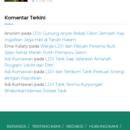
8 JUNI 2016
Komentar Terkini
Anonim
pada
LDII Gunung Anyar Bekali Calon Jemaah Haji,
Ingatkan Jaga Hati di Tanah Haram
Erna Yuliaty
pada
Warga LDII dan Ribuan Peserta Ikuti
Jalan Sehat Merah Putih Pemprov Jatim
Adi Kurniawan
pada
LDII Tarik Siap Jalankan Amanah
Program UKIM dari DMI
Adi Kurniawan
pada
LDII dan Senkom Tarik Perkuat Sinergi
dengan Kepolisian
Adi Kurniawan
pada
LDII Tarik Terima Kunjungan
Bhabinkamtibmas Polsek Tarik
BERANDA
TENTANG KAMI
REDAKSI
HUBUNGI KAMI