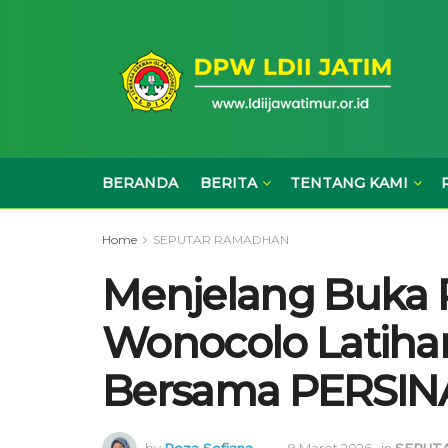
BERANDA
BERITA
TENTANG KAMI
Home
SEPUTAR RAMADHAN
Menjelang Buka 
Wonocolo Latihan
Bersama PERSIN
by
Reza Sefiana
9 Maret 2026
in
SEPUT