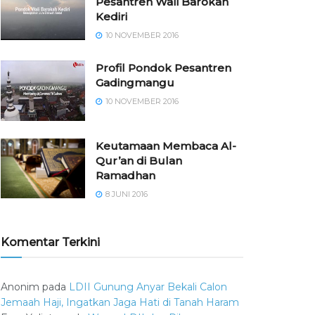
Pesantren Wali Barokah
Kediri
10 NOVEMBER 2016
⁠⁠⁠Profil Pondok Pesantren
Gadingmangu
10 NOVEMBER 2016
Keutamaan Membaca Al-
Qur’an di Bulan
Ramadhan
8 JUNI 2016
Komentar Terkini
Anonim
pada
LDII Gunung Anyar Bekali Calon
Jemaah Haji, Ingatkan Jaga Hati di Tanah Haram