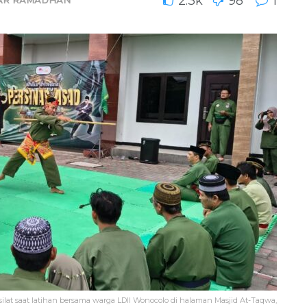
2.3k
98
1
at saat latihan bersama warga LDII Wonocolo di halaman Masjid At-Taqwa,