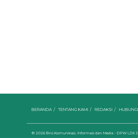
BERANDA
TENTANG KAMI
REDAKSI
HUBUNGI
© 2026
Biro Komunikasi, Informasi dan Media - DPW LDII 