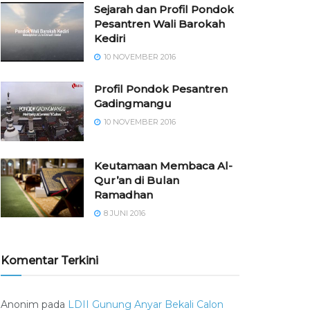
Sejarah dan Profil Pondok
Pesantren Wali Barokah
Kediri
10 NOVEMBER 2016
⁠⁠⁠Profil Pondok Pesantren
Gadingmangu
10 NOVEMBER 2016
Keutamaan Membaca Al-
Qur’an di Bulan
Ramadhan
8 JUNI 2016
Komentar Terkini
Anonim
pada
LDII Gunung Anyar Bekali Calon