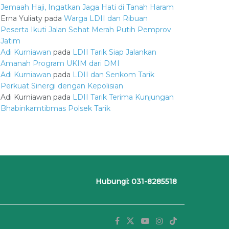
Jemaah Haji, Ingatkan Jaga Hati di Tanah Haram
Erna Yuliaty
pada
Warga LDII dan Ribuan
Peserta Ikuti Jalan Sehat Merah Putih Pemprov
Jatim
Adi Kurniawan
pada
LDII Tarik Siap Jalankan
Amanah Program UKIM dari DMI
Adi Kurniawan
pada
LDII dan Senkom Tarik
Perkuat Sinergi dengan Kepolisian
Adi Kurniawan
pada
LDII Tarik Terima Kunjungan
Bhabinkamtibmas Polsek Tarik
Hubungi: 031-8285518