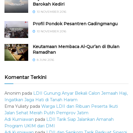
Barokah Kediri
10 NOVEMBER 2016
⁠⁠⁠Profil Pondok Pesantren Gadingmangu
10 NOVEMBER 2016
Keutamaan Membaca Al-Qur’an di Bulan
Ramadhan
8 JUNI 2016
Komentar Terkini
Anonim
pada
LDII Gunung Anyar Bekali Calon Jemaah Haji,
Ingatkan Jaga Hati di Tanah Haram
Erna Yuliaty
pada
Warga LDII dan Ribuan Peserta Ikuti
Jalan Sehat Merah Putih Pemprov Jatim
Adi Kurniawan
pada
LDII Tarik Siap Jalankan Amanah
Program UKIM dari DMI
Adi Kurniawan
pada
LDII dan Senkom Tarik Perkuat Sinergi