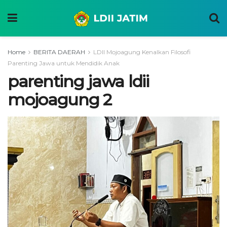
Home
BERITA DAERAH
LDII Mojoagung Kenalkan Filosofi
Parenting Jawa untuk Mendidik Anak
parenting jawa ldii
mojoagung 2