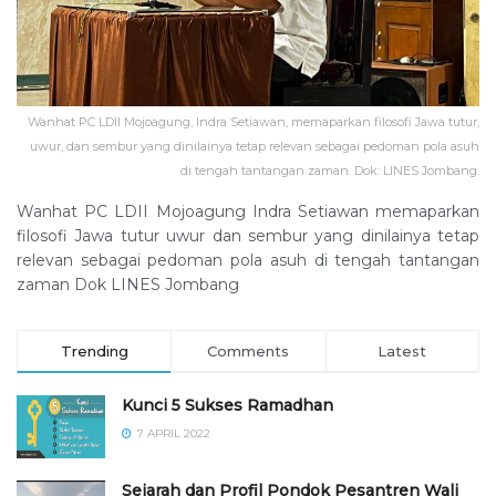
Wanhat PC LDII Mojoagung, Indra Setiawan, memaparkan filosofi Jawa tutur,
uwur, dan sembur yang dinilainya tetap relevan sebagai pedoman pola asuh
di tengah tantangan zaman. Dok: LINES Jombang.
Wanhat PC LDII Mojoagung Indra Setiawan memaparkan
filosofi Jawa tutur uwur dan sembur yang dinilainya tetap
relevan sebagai pedoman pola asuh di tengah tantangan
zaman Dok LINES Jombang
Trending
Comments
Latest
Kunci 5 Sukses Ramadhan
7 APRIL 2022
Sejarah dan Profil Pondok Pesantren Wali