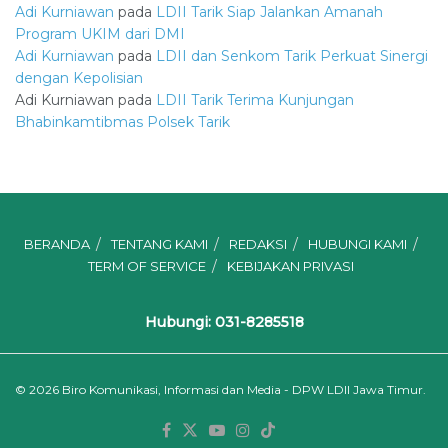
Adi Kurniawan
pada
LDII Tarik Siap Jalankan Amanah
Program UKIM dari DMI
Adi Kurniawan
pada
LDII dan Senkom Tarik Perkuat Sinergi
dengan Kepolisian
Adi Kurniawan
pada
LDII Tarik Terima Kunjungan
Bhabinkamtibmas Polsek Tarik
BERANDA
TENTANG KAMI
REDAKSI
HUBUNGI KAMI
TERM OF SERVICE
KEBIJAKAN PRIVASI
Hubungi: 031-8285518
© 2026
Biro Komunikasi, Informasi dan Media - DPW LDII Jawa Timur.