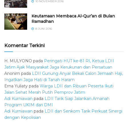
10 NOVEMBER 2016
Keutamaan Membaca Al-Qur’an di Bulan
Ramadhan
8 JUNI 2016
Komentar Terkini
H. MULYONO
pada
Peringati HUT ke-81 RI, Ketua LDII
Jatim Ajak Masyarakat Jaga Kerukunan dan Persatuan
Anonim
pada
LDII Gunung Anyar Bekali Calon Jemaah Haji,
Ingatkan Jaga Hati di Tanah Haram
Erna Yuliaty
pada
Warga LDII dan Ribuan Peserta Ikuti
Jalan Sehat Merah Putih Pemprov Jatim
Adi Kurniawan
pada
LDII Tarik Siap Jalankan Amanah
Program UKIM dari DMI
Adi Kurniawan
pada
LDII dan Senkom Tarik Perkuat Sinergi
dengan Kepolisian