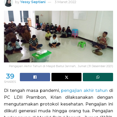
by
Yessy Septiani
3 Maret 2022
Pengajian Akhir Tahun di Masjid Baitul Jannah, Jumat (31 Desember 2021)
39
SHARES
Di tengah masa pandemi,
pengajian akhir tahun
di
PC LDII Prambon, Krian dilaksanakan dengan
mengutamakan protokol kesehatan. Pengajian ini
diikuti generasi muda hingga orang tua. Pengajian