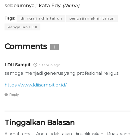
sebelumnya,” kata Edy.
(Richa)
Tags:
ldii ngaji akhir tahun
pengajian akhir tahun
Pengajian LDII
Comments
1
LDII Sampit
5 tahun ago
semoga menjadi generus yang profesional religus
https://www.ldiisampit.or.id/
Reply
Tinggalkan Balasan
Alamat email Anda tidak akan dipublikasikan.
Ruas yang