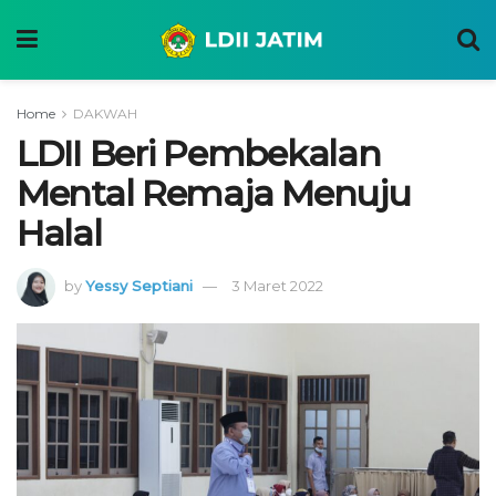
Home
DAKWAH
LDII Beri Pembekalan
Mental Remaja Menuju
Halal
by
Yessy Septiani
3 Maret 2022