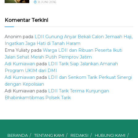
8 JUNI 2016
Komentar Terkini
Anonim
pada
LDII Gunung Anyar Bekali Calon Jemaah Haji,
Ingatkan Jaga Hati di Tanah Haram
Erna Yuliaty
pada
Warga LDII dan Ribuan Peserta Ikuti
Jalan Sehat Merah Putih Pemprov Jatim
Adi Kurniawan
pada
LDII Tarik Siap Jalankan Amanah
Program UKIM dari DMI
Adi Kurniawan
pada
LDII dan Senkom Tarik Perkuat Sinergi
dengan Kepolisian
Adi Kurniawan
pada
LDII Tarik Terima Kunjungan
Bhabinkamtibmas Polsek Tarik
BERANDA
TENTANG KAMI
REDAKSI
HUBUNGI KAMI