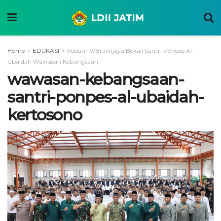
Home
EDUKASI
Kodam V/Brawijaya Bekali Santri Ponpes Al-
Ubaidah Wawasan Kebangsaan
wawasan-kebangsaan-
santri-ponpes-al-ubaidah-
kertosono