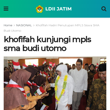
Home
NASIONAL
Khofifah Hadiri Penutupan MPLS Siswa SMA
Budi Utomo
khofifah kunjungi mpls
sma budi utomo