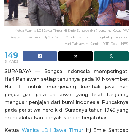
Ketua Wanita LDII Jawa Timur Hj Emie Santoso (kiri) bersama Ketua PW
Asyiyah Jawa Timur Hj Siti Dalilah Candarawati saat mengikuti peringatan
Hari Pahlawan, Kamis (10/11). Dok: LINES.
149
SHARES
SURABAYA — Bangsa Indonesia memperingati
Hari Pahlawan setiap tahunnya pada 10 November.
Hal itu untuk mengenang kembali jasa dan
perjuangan para pahlawan yang telah berjuang
mengusir penjajah dari bumi Indonesia. Puncaknya
pada peristiwa heroik di Surabaya tahun 1945 yang
mengakibatkan banyak korban berjatuhan.
Ketua
Wanita LDII Jawa Timur
Hj Emie Santoso