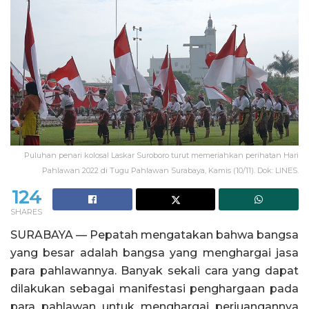
Puluhan penari kolosal Laskar Suroboro turut memeriahkan perihatan Hari
Pahlawan 2022 di Tugu Pahlawan Surabaya, Kamis (10/11). Dok: LINES.
124
SHARES
SURABAYA — Pepatah mengatakan bahwa bangsa
yang besar adalah bangsa yang menghargai jasa
para pahlawannya. Banyak sekali cara yang dapat
dilakukan sebagai manifestasi penghargaan pada
para pahlawan untuk menghargai perjuangannya