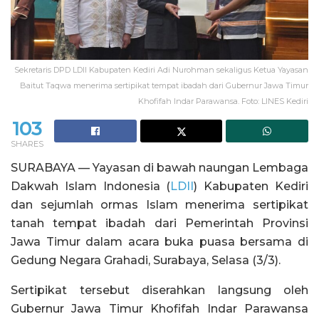
Sekretaris DPD LDII Kabupaten Kediri Adi Nurohman sekaligus Ketua Yayasan
Baitut Taqwa menerima sertipikat tempat ibadah dari Gubernur Jawa Timur
Khofifah Indar Parawansa. Foto: LINES Kediri
103
SHARES
SURABAYA — Yayasan di bawah naungan Lembaga
Dakwah Islam Indonesia (
LDII
) Kabupaten Kediri
dan sejumlah ormas Islam menerima sertipikat
tanah tempat ibadah dari Pemerintah Provinsi
Jawa Timur dalam acara buka puasa bersama di
Gedung Negara Grahadi, Surabaya, Selasa (3/3).
Sertipikat tersebut diserahkan langsung oleh
Gubernur Jawa Timur Khofifah Indar Parawansa