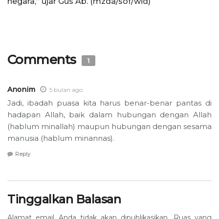
negara,” ujar Gus Ab. (mzda/sof/wid)
Comments
1
Anonim
5 bulan ago
Jadi, ibadah puasa kita harus benar-benar pantas di
hadapan Allah, baik dalam hubungan dengan Allah
(hablum minallah) maupun hubungan dengan sesama
manusia (hablum minannas).
Reply
Tinggalkan Balasan
Alamat email Anda tidak akan dipublikasikan.
Ruas yang