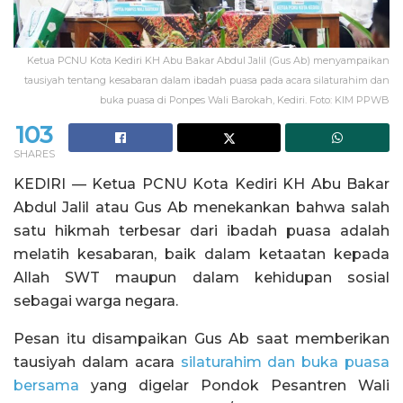
Ketua PCNU Kota Kediri KH Abu Bakar Abdul Jalil (Gus Ab) menyampaikan
tausiyah tentang kesabaran dalam ibadah puasa pada acara silaturahim dan
buka puasa di Ponpes Wali Barokah, Kediri. Foto: KIM PPWB
103
SHARES
KEDIRI — Ketua PCNU Kota Kediri KH Abu Bakar
Abdul Jalil atau Gus Ab menekankan bahwa salah
satu hikmah terbesar dari ibadah puasa adalah
melatih kesabaran, baik dalam ketaatan kepada
Allah SWT maupun dalam kehidupan sosial
sebagai warga negara.
Pesan itu disampaikan Gus Ab saat memberikan
tausiyah dalam acara
silaturahim dan buka puasa
bersama
yang digelar Pondok Pesantren Wali