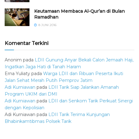
Keutamaan Membaca Al-Qur’an di Bulan
Ramadhan
8 JUNI 2016
Komentar Terkini
Anonim
pada
LDII Gunung Anyar Bekali Calon Jemaah Haji,
Ingatkan Jaga Hati di Tanah Haram
Erna Yuliaty
pada
Warga LDII dan Ribuan Peserta Ikuti
Jalan Sehat Merah Putih Pemprov Jatim
Adi Kurniawan
pada
LDII Tarik Siap Jalankan Amanah
Program UKIM dari DMI
Adi Kurniawan
pada
LDII dan Senkom Tarik Perkuat Sinergi
dengan Kepolisian
Adi Kurniawan
pada
LDII Tarik Terima Kunjungan
Bhabinkamtibmas Polsek Tarik