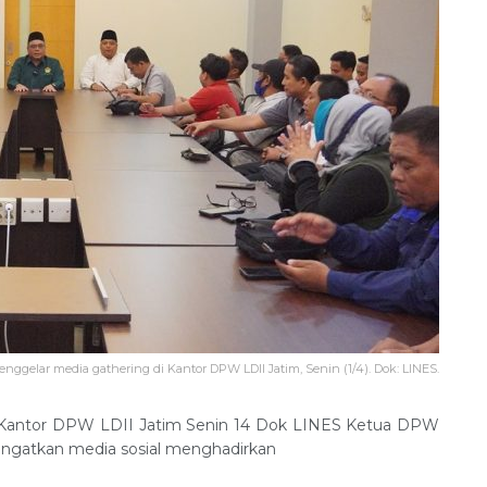
nggelar media gathering di Kantor DPW LDII Jatim, Senin (1/4). Dok: LINES.
i Kantor DPW LDII Jatim Senin 14 Dok LINES Ketua DPW
ngatkan media sosial menghadirkan