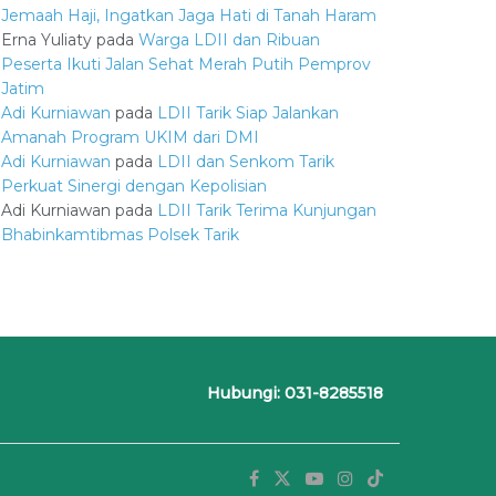
Jemaah Haji, Ingatkan Jaga Hati di Tanah Haram
Erna Yuliaty
pada
Warga LDII dan Ribuan
Peserta Ikuti Jalan Sehat Merah Putih Pemprov
Jatim
Adi Kurniawan
pada
LDII Tarik Siap Jalankan
Amanah Program UKIM dari DMI
Adi Kurniawan
pada
LDII dan Senkom Tarik
Perkuat Sinergi dengan Kepolisian
Adi Kurniawan
pada
LDII Tarik Terima Kunjungan
Bhabinkamtibmas Polsek Tarik
Hubungi: 031-8285518