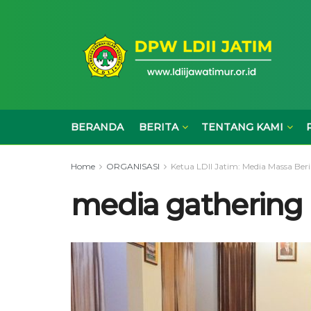
BERANDA
BERITA
TENTANG KAMI
Home
ORGANISASI
Ketua LDII Jatim: Media Massa Be
media gathering l