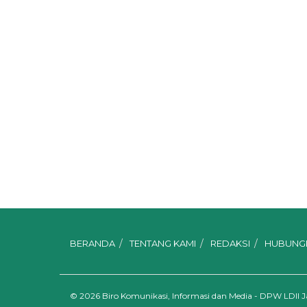
BERANDA
TENTANG KAMI
REDAKSI
HUBUNGI
© 2026
Biro Komunikasi, Informasi dan Media - DPW LDII 