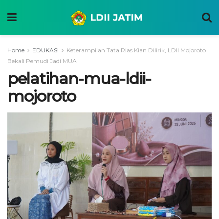
Home
EDUKASI
Keterampilan Tata Rias Kian Dilirik, LDII Mojoroto
Bekali Pemudi Jadi MUA
pelatihan-mua-ldii-
mojoroto