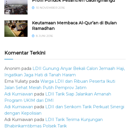
⁠⁠⁠Profil Pondok Pesantren Gadingmangu
10 NOVEMBER 2016
Keutamaan Membaca Al-Qur’an di Bulan
Ramadhan
8 JUNI 2016
Komentar Terkini
Anonim
pada
LDII Gunung Anyar Bekali Calon Jemaah Haji,
Ingatkan Jaga Hati di Tanah Haram
Erna Yuliaty
pada
Warga LDII dan Ribuan Peserta Ikuti
Jalan Sehat Merah Putih Pemprov Jatim
Adi Kurniawan
pada
LDII Tarik Siap Jalankan Amanah
Program UKIM dari DMI
Adi Kurniawan
pada
LDII dan Senkom Tarik Perkuat Sinergi
dengan Kepolisian
Adi Kurniawan
pada
LDII Tarik Terima Kunjungan
Bhabinkamtibmas Polsek Tarik