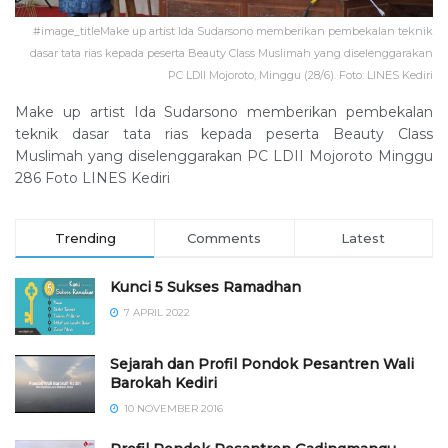
#image_titleMake up artist Ida Sudarsono memberikan pembekalan teknik
dasar tata rias kepada peserta Beauty Class Muslimah yang diselenggarakan
PC LDII Mojoroto, Minggu (28/6). Foto: LINES Kediri
Make up artist Ida Sudarsono memberikan pembekalan
teknik dasar tata rias kepada peserta Beauty Class
Muslimah yang diselenggarakan PC LDII Mojoroto Minggu
286 Foto LINES Kediri
Trending
Comments
Latest
Kunci 5 Sukses Ramadhan
7 APRIL 2022
Sejarah dan Profil Pondok Pesantren Wali
Barokah Kediri
10 NOVEMBER 2016