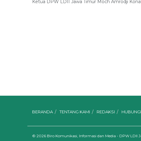
Ketua DPW LDII Jawa Timur Moch Amrodji Konaw
BERANDA
TENTANG KAMI
REDAKSI
HUBUNGI
© 2026
Biro Komunikasi, Informasi dan Media - DPW LDII 