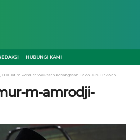
REDAKSI
HUBUNGI KAMI
l, LDII Jatim Perkuat Wawasan Kebangsaan Calon Juru Dakwah
imur-m-amrodji-