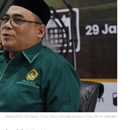
Ketua DPW LDII Jawa Timur Moch Amrodji Konawi. Foto: PID Al Ubaidah