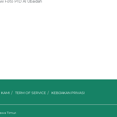
i Foto PID Al Ubaidah
 KAMI
TERM OF SERVICE
KEBIJAKAN PRIVASI
Jawa Timur.