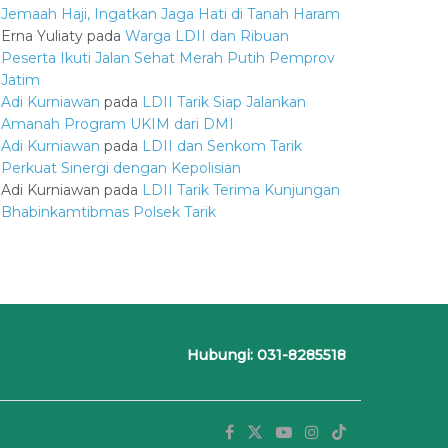
Jemaah Haji, Ingatkan Jaga Hati di Tanah Haram
Erna Yuliaty
pada
Warga LDII dan Ribuan
Peserta Ikuti Jalan Sehat Merah Putih Pemprov
Jatim
Adi Kurniawan
pada
LDII Tarik Siap Jalankan
Amanah Program UKIM dari DMI
Adi Kurniawan
pada
LDII dan Senkom Tarik
Perkuat Sinergi dengan Kepolisian
Adi Kurniawan
pada
LDII Tarik Terima Kunjungan
Bhabinkamtibmas Polsek Tarik
Hubungi: 031-8285518