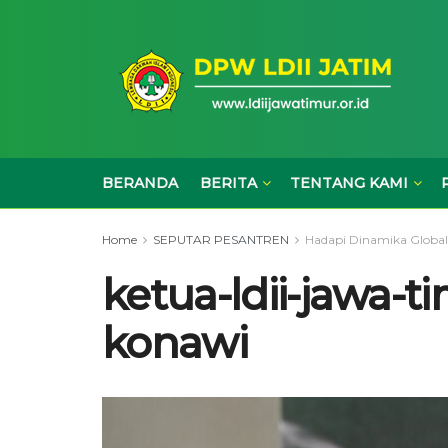
BERANDA
BERITA
TENTANG KAMI
Home
SEPUTAR PESANTREN
Hadapi Dinamika Globa
ketua-ldii-jawa-t
konawi