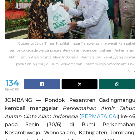
Gubernur Jawa Timur, Khofifah Indar Parawansa, menyerahkan paket
sembako kepada warga prasejahtera dalam acara pembukaan Perkemahan
Akhir Tahun Ajaran Cinta Alam Indonesia (Permata CAI) ke-46, yang digelar
pada Senin (30/6) di Bumi Perkemahan Kosambiwojo, Wonosalam. Dok:
LINES.
134
SHARES
JOMBANG — Pondok Pesantren Gadingmangu
kembali menggelar
Perkemahan Akhir Tahun
Ajaran Cinta Alam Indonesia
(
PERMATA CAI
) ke-46
pada Senin (30/6) di Bumi Perkemahan
Kosambiwojo, Wonosalam, Kabupaten Jombang.