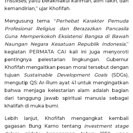
trisukses
, yaitu berakhlakul karimah, alim fakih, dan
kemandirian,” ujar Khofifah.
Mengusung tema “
Perhebat Karakter Pemuda
Profesional Religius dan Berazazkan Pancasila
Guna Memperkokoh Eksistensi Bangsa di Bawah
Naungan Negara Kesatuan Republik Indonesia
,”
kegiatan PERMATA CAI kali ini juga menyoroti
pentingnya pelestarian lingkungan. Gubernur
Khofifah mengaitkan pesan moral tersebut dengan
tujuan
Sustainable Development Goals
(SDGs),
mengutip QS: Ar-Rum ayat 41 untuk mengingatkan
bahwa menjaga kelestarian alam adalah bagian
dari tanggung jawab spiritual manusia sebagai
khalifah di muka bumi.
Lebih lanjut, Khofifah mengangkat kembali
gagasan Bung Karno tentang
investment stage