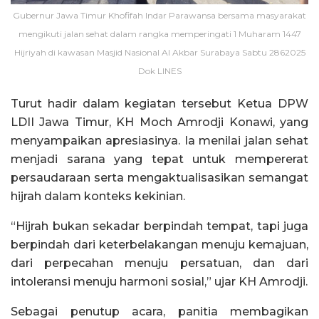
Gubernur Jawa Timur Khofifah Indar Parawansa bersama masyarakat
mengikuti jalan sehat dalam rangka memperingati 1 Muharam 1447
Hijriyah di kawasan Masjid Nasional Al Akbar Surabaya Sabtu 2862025
Dok LINES
Turut hadir dalam kegiatan tersebut Ketua DPW
LDII Jawa Timur, KH Moch Amrodji Konawi, yang
menyampaikan apresiasinya. Ia menilai jalan sehat
menjadi sarana yang tepat untuk mempererat
persaudaraan serta mengaktualisasikan semangat
hijrah dalam konteks kekinian.
“Hijrah bukan sekadar berpindah tempat, tapi juga
berpindah dari keterbelakangan menuju kemajuan,
dari perpecahan menuju persatuan, dan dari
intoleransi menuju harmoni sosial,” ujar KH Amrodji.
Sebagai penutup acara, panitia membagikan