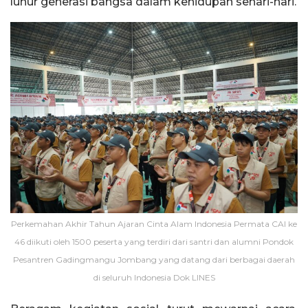
luhur generasi bangsa dalam kehidupan sehari-hari.
Perkemahan Akhir Tahun Ajaran Cinta Alam Indonesia Permata CAI ke
46 diikuti oleh 1500 peserta yang terdiri dari santri dan alumni Pondok
Pesantren Gadingmangu Jombang yang datang dari berbagai daerah
di seluruh Indonesia Dok LINES