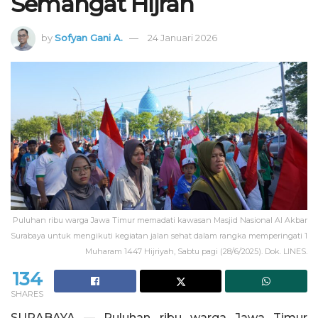
Semangat Hijrah
by
Sofyan Gani A.
24 Januari 2026
Puluhan ribu warga Jawa Timur memadati kawasan Masjid Nasional Al Akbar
Surabaya untuk mengikuti kegiatan jalan sehat dalam rangka memperingati 1
Muharam 1447 Hijriyah, Sabtu pagi (28/6/2025). Dok. LINES.
134
SHARES
SURABAYA — Puluhan ribu warga Jawa Timur