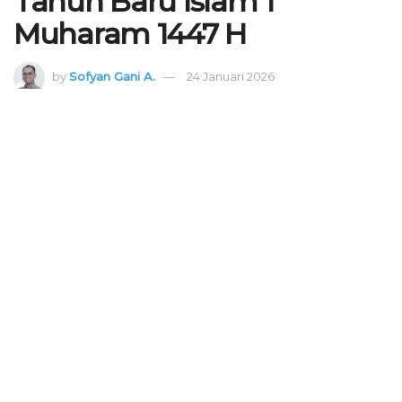
Tahun Baru Islam 1
Muharam 1447 H
by
Sofyan Gani A.
24 Januari 2026
Pemerintah Provinsi (Pemprov) Jawa Timur menggelar dzikir dan doa
bersama menyambut datangnya Tahun Baru Islam 1 Muharam 1447 Hijriah, di
Masjid Al Akbar Surabaya, Kamis malam (16/6). Dok LINES.
134
SHARES