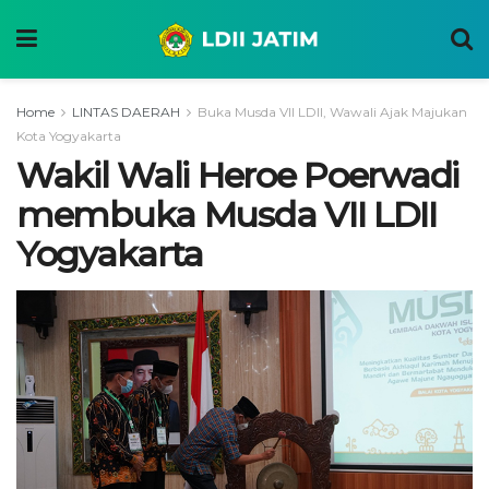
Home
LINTAS DAERAH
Buka Musda VII LDII, Wawali Ajak Majukan
Kota Yogyakarta
Wakil Wali Heroe Poerwadi
membuka Musda VII LDII
Yogyakarta