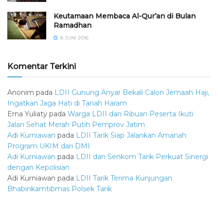
Keutamaan Membaca Al-Qur’an di Bulan
Ramadhan
8 JUNI 2016
Komentar Terkini
Anonim
pada
LDII Gunung Anyar Bekali Calon Jemaah Haji,
Ingatkan Jaga Hati di Tanah Haram
Erna Yuliaty
pada
Warga LDII dan Ribuan Peserta Ikuti
Jalan Sehat Merah Putih Pemprov Jatim
Adi Kurniawan
pada
LDII Tarik Siap Jalankan Amanah
Program UKIM dari DMI
Adi Kurniawan
pada
LDII dan Senkom Tarik Perkuat Sinergi
dengan Kepolisian
Adi Kurniawan
pada
LDII Tarik Terima Kunjungan
Bhabinkamtibmas Polsek Tarik