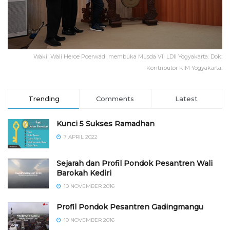
Wakil Wali Heroe Poerwadi membuka Musda VII LDII Yogyakarta. Dok:
Kontributor KIM Yogyakarta.
Trending
Comments
Latest
Kunci 5 Sukses Ramadhan
7 APRIL 2022
Sejarah dan Profil Pondok Pesantren Wali
Barokah Kediri
10 NOVEMBER 2016
⁠⁠⁠Profil Pondok Pesantren Gadingmangu
10 NOVEMBER 2016