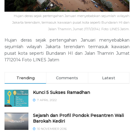
Hujan deras sejak pertengahan Januari menyebabkan sejumlah wilayah
Jakarta terendam, termasuk kawasan pusat kota seperti Bundaran HI dan
Jalan Thamrin, Jumat (17/1/2014). Foto: LINES Jatim.
Hujan deras sejak pertengahan Januari menyebabkan
sejumlah wilayah Jakarta terendam termasuk kawasan
pusat kota seperti Bundaran HI dan Jalan Thamrin Jumat
1712014 Foto LINES Jatim
Trending
Comments
Latest
Kunci 5 Sukses Ramadhan
7 APRIL 2022
Sejarah dan Profil Pondok Pesantren Wali
Barokah Kediri
10 NOVEMBER 2016