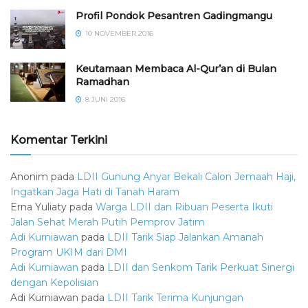
⁠⁠⁠Profil Pondok Pesantren Gadingmangu
10 NOVEMBER 2016
Keutamaan Membaca Al-Qur’an di Bulan
Ramadhan
8 JUNI 2016
Komentar Terkini
Anonim
pada
LDII Gunung Anyar Bekali Calon Jemaah Haji,
Ingatkan Jaga Hati di Tanah Haram
Erna Yuliaty
pada
Warga LDII dan Ribuan Peserta Ikuti
Jalan Sehat Merah Putih Pemprov Jatim
Adi Kurniawan
pada
LDII Tarik Siap Jalankan Amanah
Program UKIM dari DMI
Adi Kurniawan
pada
LDII dan Senkom Tarik Perkuat Sinergi
dengan Kepolisian
Adi Kurniawan
pada
LDII Tarik Terima Kunjungan