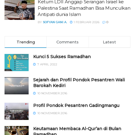
Ketum LDII Anggap Serangan Israel ke
Palestina Saat Ramadhan Bisa Munculkan
Antipati dunia Islam
BY
SOFYAN GANI A.
1 FEBRUARI 2026
0
Trending
Comments
Latest
Kunci 5 Sukses Ramadhan
7 APRIL 2022
Sejarah dan Profil Pondok Pesantren Wali
Barokah Kediri
10 NOVEMBER 2016
⁠⁠⁠Profil Pondok Pesantren Gadingmangu
10 NOVEMBER 2016
Keutamaan Membaca Al-Qur’an di Bulan
Ramadhan