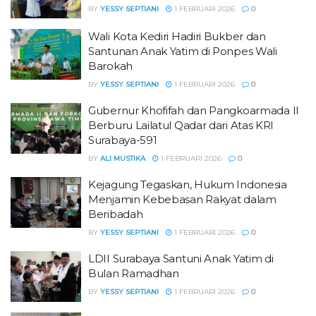
BY
YESSY SEPTIANI
1 FEBRUARI 2026
0
Wali Kota Kediri Hadiri Bukber dan
Santunan Anak Yatim di Ponpes Wali
Barokah
BY
YESSY SEPTIANI
1 FEBRUARI 2026
0
Gubernur Khofifah dan Pangkoarmada II
Berburu Lailatul Qadar dari Atas KRI
Surabaya-591
BY
ALI MUSTIKA
1 FEBRUARI 2026
0
Kejagung Tegaskan, Hukum Indonesia
Menjamin Kebebasan Rakyat dalam
Beribadah
BY
YESSY SEPTIANI
1 FEBRUARI 2026
0
LDII Surabaya Santuni Anak Yatim di
Bulan Ramadhan
BY
YESSY SEPTIANI
1 FEBRUARI 2026
0