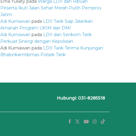
Erna Yuliaty
pada
Warga LDII dan Ribuan
Peserta Ikuti Jalan Sehat Merah Putih Pemprov
Jatim
Adi Kurniawan
pada
LDII Tarik Siap Jalankan
Amanah Program UKIM dari DMI
Adi Kurniawan
pada
LDII dan Senkom Tarik
Perkuat Sinergi dengan Kepolisian
Adi Kurniawan
pada
LDII Tarik Terima Kunjungan
Bhabinkamtibmas Polsek Tarik
Hubungi: 031-8285518