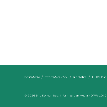
BERANDA
TENTANG KAMI
REDAKSI
HUBUNGI
© 2026
Biro Komunikasi, Informasi dan Media - DPW LDII 