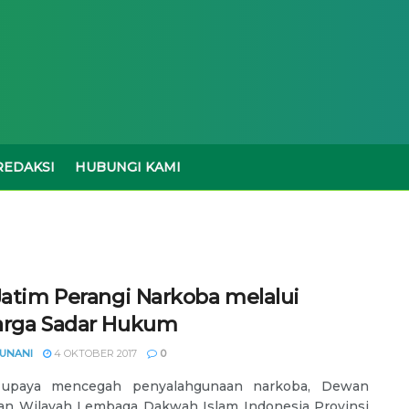
REDAKSI
HUBUNGI KAMI
 Jatim Perangi Narkoba melalui
arga Sadar Hukum
YUNANI
4 OKTOBER 2017
0
upaya mencegah penyalahgunaan narkoba, Dewan
an Wilayah Lembaga Dakwah Islam Indonesia Provinsi