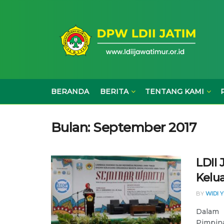
BERANDA
BERITA
TENTANG KAMI
Bulan:
September 2017
LDII
Kelu
BY
WIDI 
Dalam 
Pimpin