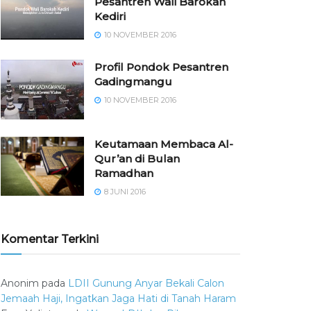
Pesantren Wali Barokah
Kediri
10 NOVEMBER 2016
⁠⁠⁠Profil Pondok Pesantren
Gadingmangu
10 NOVEMBER 2016
Keutamaan Membaca Al-
Qur’an di Bulan
Ramadhan
8 JUNI 2016
Komentar Terkini
Anonim
pada
LDII Gunung Anyar Bekali Calon
Jemaah Haji, Ingatkan Jaga Hati di Tanah Haram