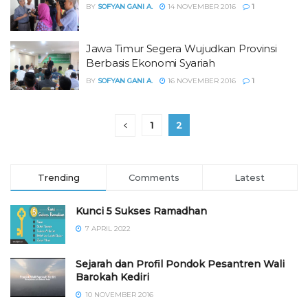
BY
SOFYAN GANI A.
14 NOVEMBER 2016
1
Jawa Timur Segera Wujudkan Provinsi
Berbasis Ekonomi Syariah
BY
SOFYAN GANI A.
16 NOVEMBER 2016
1
1
2
Trending
Comments
Latest
Kunci 5 Sukses Ramadhan
7 APRIL 2022
Sejarah dan Profil Pondok Pesantren Wali
Barokah Kediri
10 NOVEMBER 2016