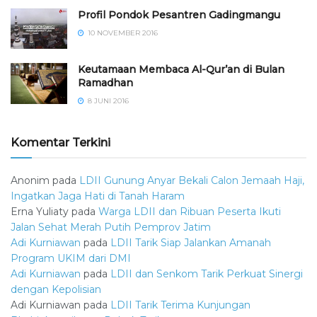
⁠⁠⁠Profil Pondok Pesantren Gadingmangu
10 NOVEMBER 2016
Keutamaan Membaca Al-Qur’an di Bulan
Ramadhan
8 JUNI 2016
Komentar Terkini
Anonim
pada
LDII Gunung Anyar Bekali Calon Jemaah Haji,
Ingatkan Jaga Hati di Tanah Haram
Erna Yuliaty
pada
Warga LDII dan Ribuan Peserta Ikuti
Jalan Sehat Merah Putih Pemprov Jatim
Adi Kurniawan
pada
LDII Tarik Siap Jalankan Amanah
Program UKIM dari DMI
Adi Kurniawan
pada
LDII dan Senkom Tarik Perkuat Sinergi
dengan Kepolisian
Adi Kurniawan
pada
LDII Tarik Terima Kunjungan