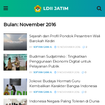
Bulan:
November 2016
Sejarah dan Profil Pondok Pesantren Wali
Barokah Kediri
BY
SOFYAN GANI A.
10 NOVEMBER 2016
2
Budiman Sudjatmiko : Tingkatkan
Penggunaan Ekonomi Digital untuk
Pelayanan Publik
BY
SOFYAN GANI A.
9 NOVEMBER 2016
0
⁠⁠⁠Jokowi: Budaya Hormati Guru
Kembalikan Karakter Bangsa Indonesia
BY
SOFYAN GANI A.
9 NOVEMBER 2016
0
Indonesia Negara Paling Toleran di Dunia